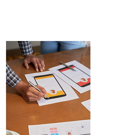
Stratégie de
communication
Définition d’une identité
cohérente, mise en place d’un
plan d’action,
accompagnement sur le long
terme.