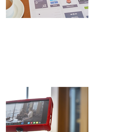
Création de
supports
Affiches, flyers, newsletters,
vidéos, publications réseaux
sociaux, etc.