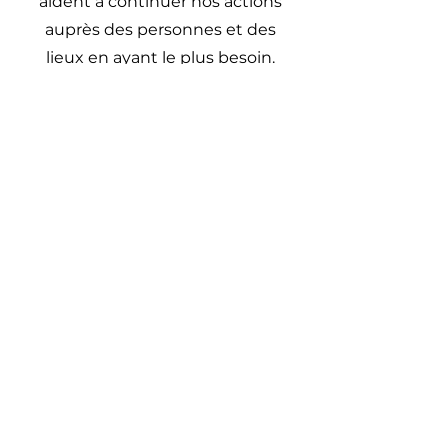
aident à continuer nos actions
auprès des personnes et des
lieux en ayant le plus besoin.
Faire un Don
Partenariats et
financements
solidaires
Nous collaborons avec des