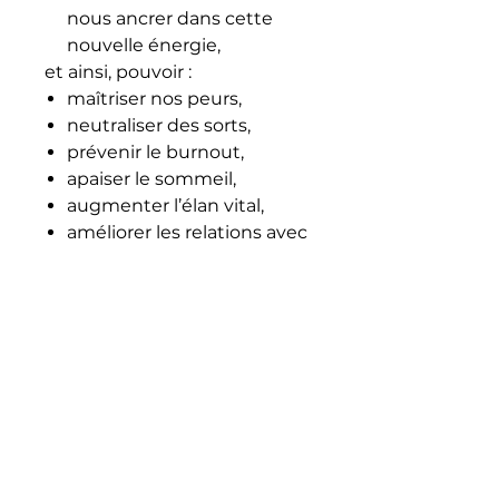
nous ancrer dans cette
nouvelle énergie,
et ainsi, pouvoir :
maîtriser nos peurs,
neutraliser des sorts,
prévenir le burnout,
apaiser le sommeil,
augmenter l’élan vital,
améliorer les relations avec
les autres,
et éventuellement se
reconnecter à son âme
d’enfant.
Devenu énergéticien et
ésotériste à la suite d'un choc
émotionnel, Téléphane
Energie était entrepreneur
dans le domaine de